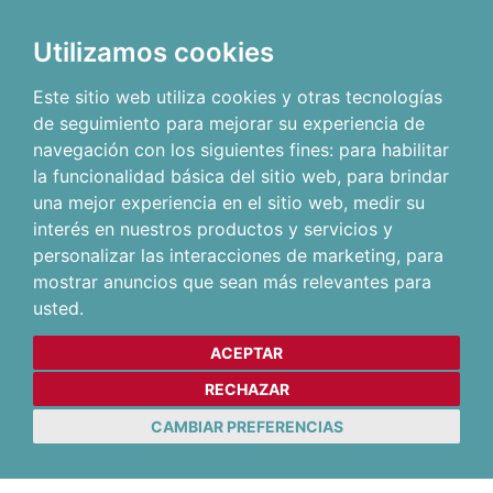
Utilizamos cookies
Este sitio web utiliza cookies y otras tecnologías
de seguimiento para mejorar su experiencia de
navegación con los siguientes fines:
para habilitar
la funcionalidad básica del sitio web
,
para brindar
una mejor experiencia en el sitio web
,
medir su
interés en nuestros productos y servicios y
personalizar las interacciones de marketing
,
para
mostrar anuncios que sean más relevantes para
usted
.
ACEPTAR
RECHAZAR
CAMBIAR PREFERENCIAS