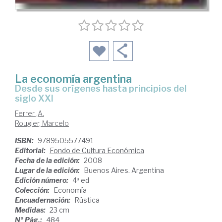
La economía argentina
desde sus orígenes hasta principios del
siglo XXI
Ferrer ,A.
Rougier, Marcelo
ISBN:
9789505577491
Editorial:
Fondo de Cultura Económica
Fecha de la edición:
2008
Lugar de la edición:
Buenos Aires. Argentina
Edición número:
4ª ed
Colección:
Economía
Encuadernación:
Rústica
Medidas:
23 cm
Nº Pág.:
484