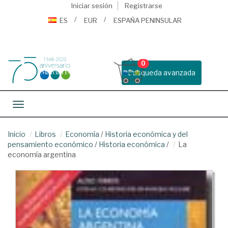
Iniciar sesión
Registrarse
ES
EUR
ESPAÑA PENINSULAR
0
Busqueda avanzada
Toggle navigation
Inicio
Libros
Economía
/
Historia económica y del
pensamiento económico
/
Historia económica
/
La
economía argentina