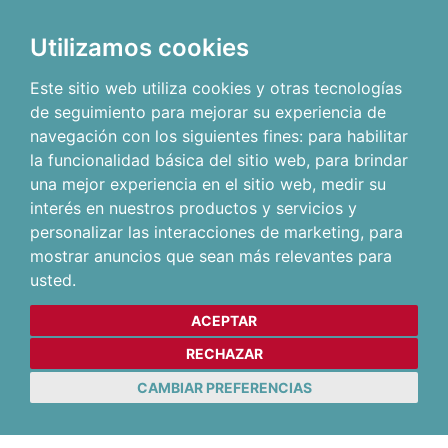
Utilizamos cookies
Este sitio web utiliza cookies y otras tecnologías
de seguimiento para mejorar su experiencia de
navegación con los siguientes fines:
para habilitar
la funcionalidad básica del sitio web
,
para brindar
una mejor experiencia en el sitio web
,
medir su
interés en nuestros productos y servicios y
personalizar las interacciones de marketing
,
para
mostrar anuncios que sean más relevantes para
usted
.
ACEPTAR
RECHAZAR
CAMBIAR PREFERENCIAS