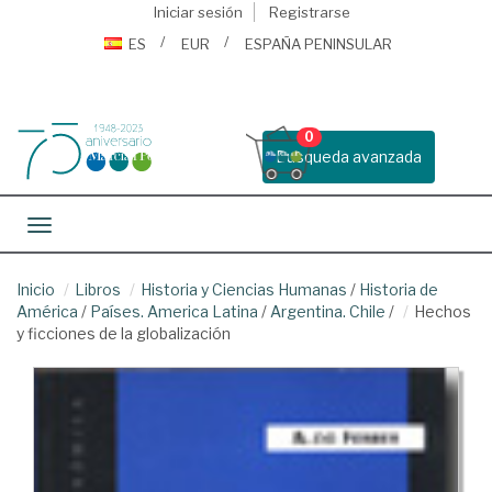
Iniciar sesión
Registrarse
ES
EUR
ESPAÑA PENINSULAR
0
Busqueda avanzada
Toggle navigation
Inicio
Libros
Historia y Ciencias Humanas
/
Historia de
América
/
Países. America Latina
/
Argentina. Chile
/
Hechos
y ficciones de la globalización