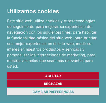
Utilizamos cookies
Este sitio web utiliza cookies y otras tecnologías
de seguimiento para mejorar su experiencia de
navegación con los siguientes fines:
para habilitar
la funcionalidad básica del sitio web
,
para brindar
una mejor experiencia en el sitio web
,
medir su
interés en nuestros productos y servicios y
personalizar las interacciones de marketing
,
para
mostrar anuncios que sean más relevantes para
usted
.
ACEPTAR
RECHAZAR
CAMBIAR PREFERENCIAS