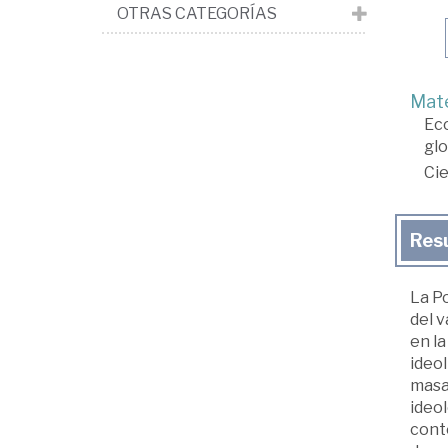
OTRAS CATEGORÍAS
Mate
Ec
glo
Cie
Res
La Po
del v
en la
ideol
masas
ideo
cont