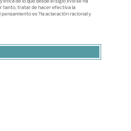
tica de lo que desde el siglo xviii se ha
 tanto, tratar de hacer efectiva la
el pensamiento es ?la aclaración racional y