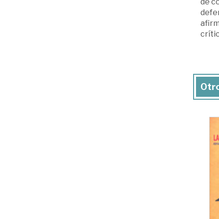
de co
defen
afirm
críti
Otro