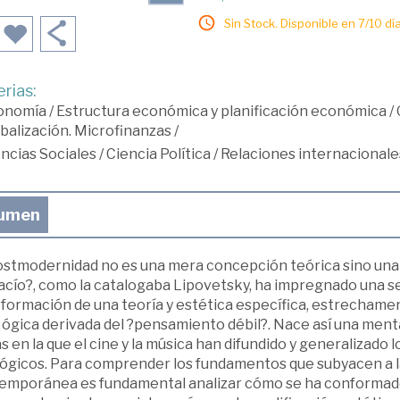
Sin Stock. Disponible en 7/10 día
rias:
onomía
/
Estructura económica y planificación económica
/
balización. Microfinanzas
/
ncias Sociales
/
Ciencia Política
/
Relaciones internacionale
umen
stmodernidad no es una mera concepción teórica sino una ac
acío?, como la catalogaba Lipovetsky, ha impregnado una se
 formación de una teoría y estética específica, estrechame
 ógica derivada del ?pensamiento débil?. Nace así una mental
 en la que el cine y la música han difundido y generalizado lo
lógicos. Para comprender los fundamentos que subyacen a la
emporánea es fundamental analizar cómo se ha conformado 