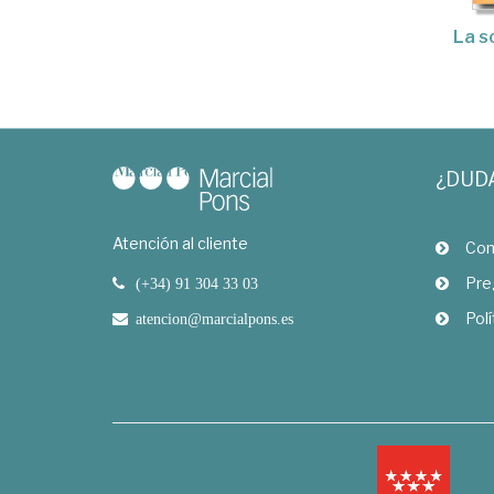
La s
¿DUD
Atención al cliente
Com
Pre
(+34) 91 304 33 03
Polí
atencion@marcialpons.es