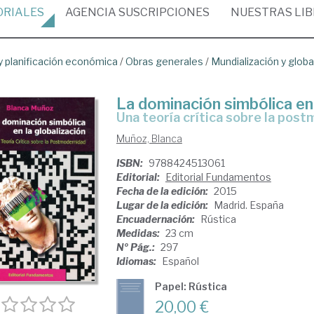
ORIALES
AGENCIA
SUSCRIPCIONES
NUESTRAS
LI
 planificación económica
/
Obras generales
/
Mundialización y globa
La dominación simbólica en 
una teoría crítica sobre la pos
Muñoz, Blanca
ISBN:
9788424513061
Editorial:
Editorial Fundamentos
Fecha de la edición:
2015
Lugar de la edición:
Madrid. España
Encuadernación:
Rústica
Medidas:
23 cm
Nº Pág.:
297
Idiomas:
Español
Papel: Rústica
20,00 €