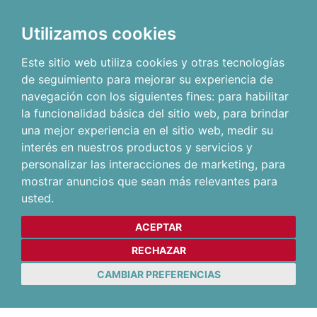
Utilizamos cookies
Este sitio web utiliza cookies y otras tecnologías
de seguimiento para mejorar su experiencia de
navegación con los siguientes fines:
para habilitar
la funcionalidad básica del sitio web
,
para brindar
una mejor experiencia en el sitio web
,
medir su
interés en nuestros productos y servicios y
personalizar las interacciones de marketing
,
para
mostrar anuncios que sean más relevantes para
usted
.
ACEPTAR
RECHAZAR
CAMBIAR PREFERENCIAS