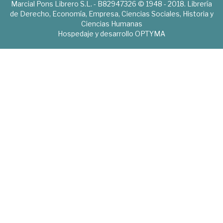
Marcial Pons Librero S.L. - B82947326 © 1948 - 2018. Librería
de Derecho, Economía, Empresa, Ciencias Sociales, Historia y
Ciencias Humanas
Hospedaje y desarrollo
OPTYMA