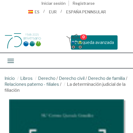
Iniciar sesión
Registrarse
ES
EUR
ESPAÑA PENINSULAR
0
Busqueda avanzada
Toggle navigation
Inicio
Libros
Derecho
/
Derecho civil
/
Derecho de familia
/
Relaciones paterno - filiales
/
La determinación judicial de la
filiación