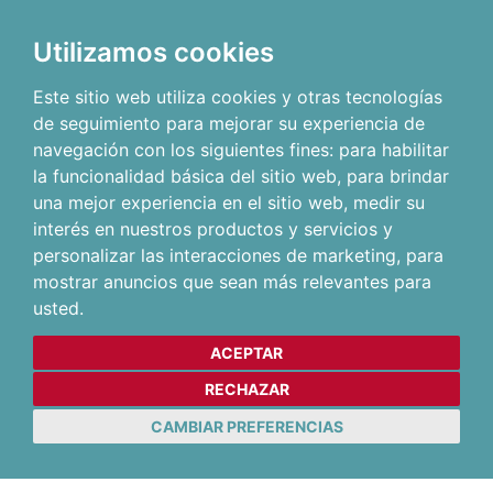
Utilizamos cookies
Este sitio web utiliza cookies y otras tecnologías
de seguimiento para mejorar su experiencia de
navegación con los siguientes fines:
para habilitar
la funcionalidad básica del sitio web
,
para brindar
una mejor experiencia en el sitio web
,
medir su
interés en nuestros productos y servicios y
personalizar las interacciones de marketing
,
para
mostrar anuncios que sean más relevantes para
usted
.
ACEPTAR
RECHAZAR
CAMBIAR PREFERENCIAS