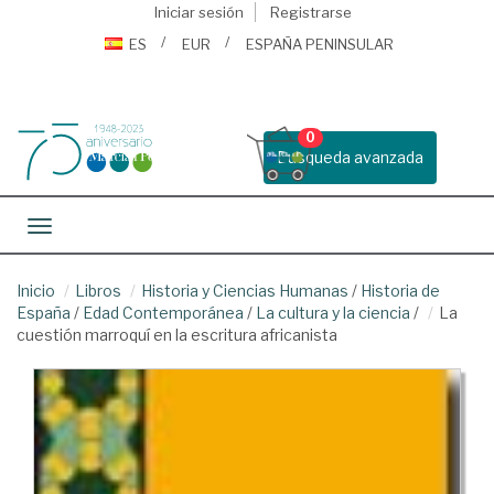
Iniciar sesión
Registrarse
ES
EUR
ESPAÑA PENINSULAR
0
Busqueda avanzada
Toggle navigation
Inicio
Libros
Historia y Ciencias Humanas
/
Historia de
España
/
Edad Contemporánea
/
La cultura y la ciencia
/
La
cuestión marroquí en la escritura africanista