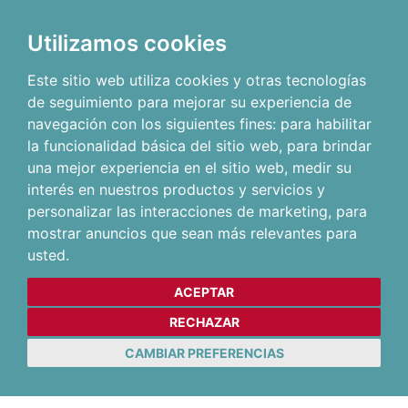
Utilizamos cookies
Este sitio web utiliza cookies y otras tecnologías
de seguimiento para mejorar su experiencia de
navegación con los siguientes fines:
para habilitar
la funcionalidad básica del sitio web
,
para brindar
una mejor experiencia en el sitio web
,
medir su
interés en nuestros productos y servicios y
personalizar las interacciones de marketing
,
para
mostrar anuncios que sean más relevantes para
usted
.
ACEPTAR
RECHAZAR
CAMBIAR PREFERENCIAS