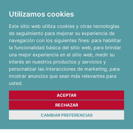
Utilizamos cookies
Este sitio web utiliza cookies y otras tecnologías
de seguimiento para mejorar su experiencia de
navegación con los siguientes fines:
para habilitar
la funcionalidad básica del sitio web
,
para brindar
una mejor experiencia en el sitio web
,
medir su
interés en nuestros productos y servicios y
personalizar las interacciones de marketing
,
para
mostrar anuncios que sean más relevantes para
usted
.
ACEPTAR
RECHAZAR
CAMBIAR PREFERENCIAS