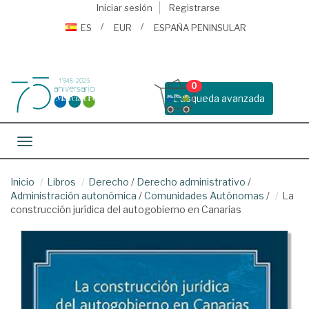
Iniciar sesión
Registrarse
ES
EUR
ESPAÑA PENINSULAR
0
Busqueda avanzada
Toggle navigation
Inicio
Libros
Derecho
/
Derecho administrativo
/
Administración autonómica
/
Comunidades Autónomas
/
La
construcción jurídica del autogobierno en Canarias