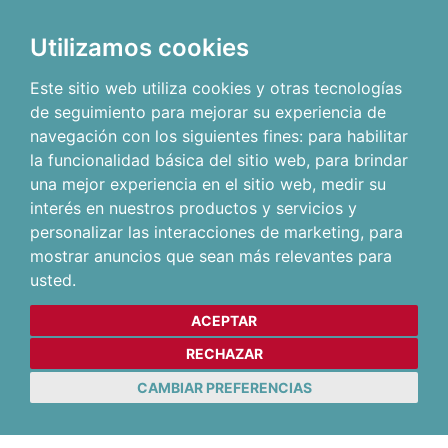
Utilizamos cookies
Este sitio web utiliza cookies y otras tecnologías
de seguimiento para mejorar su experiencia de
navegación con los siguientes fines:
para habilitar
la funcionalidad básica del sitio web
,
para brindar
una mejor experiencia en el sitio web
,
medir su
interés en nuestros productos y servicios y
personalizar las interacciones de marketing
,
para
mostrar anuncios que sean más relevantes para
usted
.
ACEPTAR
RECHAZAR
CAMBIAR PREFERENCIAS