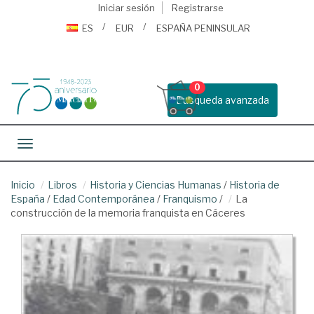
Iniciar sesión
Registrarse
ES
EUR
ESPAÑA PENINSULAR
0
Busqueda avanzada
Toggle navigation
Inicio
Libros
Historia y Ciencias Humanas
/
Historia de
España
/
Edad Contemporánea
/
Franquismo
/
La
construcción de la memoria franquista en Cáceres