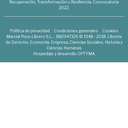
Recuperación, Transformación y Resiliencia. Convocatoria
2022.
Política de privacidad
Condiciones generales
Cookies
Marcial Pons Librero S.L. - B82947326 © 1948 - 2018. Librería
de Derecho, Economía, Empresa, Ciencias Sociales, Historia y
Ciencias Humanas
Hospedaje y desarrollo
OPTYMA