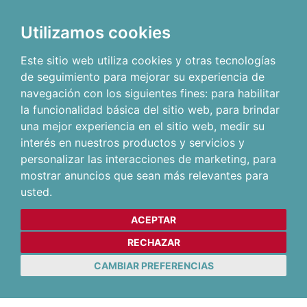
Utilizamos cookies
Este sitio web utiliza cookies y otras tecnologías
de seguimiento para mejorar su experiencia de
navegación con los siguientes fines:
para habilitar
la funcionalidad básica del sitio web
,
para brindar
una mejor experiencia en el sitio web
,
medir su
interés en nuestros productos y servicios y
personalizar las interacciones de marketing
,
para
mostrar anuncios que sean más relevantes para
usted
.
ACEPTAR
RECHAZAR
CAMBIAR PREFERENCIAS