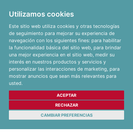
Utilizamos cookies
Este sitio web utiliza cookies y otras tecnologías
de seguimiento para mejorar su experiencia de
navegación con los siguientes fines:
para habilitar
la funcionalidad básica del sitio web
,
para brindar
una mejor experiencia en el sitio web
,
medir su
interés en nuestros productos y servicios y
personalizar las interacciones de marketing
,
para
mostrar anuncios que sean más relevantes para
usted
.
ACEPTAR
RECHAZAR
CAMBIAR PREFERENCIAS