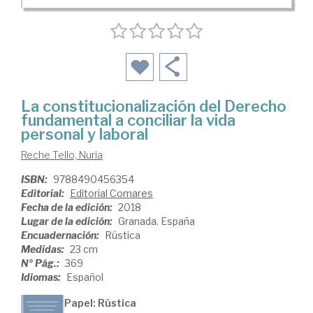
La constitucionalización del Derecho
fundamental a conciliar la vida
personal y laboral
Reche Tello, Nuria
ISBN:
9788490456354
Editorial:
Editorial Comares
Fecha de la edición:
2018
Lugar de la edición:
Granada. España
Encuadernación:
Rústica
Medidas:
23 cm
Nº Pág.:
369
Idiomas:
Español
Papel: Rústica