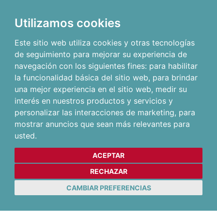
Utilizamos cookies
Este sitio web utiliza cookies y otras tecnologías
de seguimiento para mejorar su experiencia de
navegación con los siguientes fines:
para habilitar
la funcionalidad básica del sitio web
,
para brindar
una mejor experiencia en el sitio web
,
medir su
interés en nuestros productos y servicios y
personalizar las interacciones de marketing
,
para
mostrar anuncios que sean más relevantes para
usted
.
ACEPTAR
RECHAZAR
CAMBIAR PREFERENCIAS