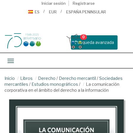
Iniciar sesión
Registrarse
ES
EUR
ESPAÑA PENINSULAR
0
Busqueda avanzada
Toggle navigation
Inicio
Libros
Derecho
/
Derecho mercantil
/
Sociedades
mercantiles
/
Estudios monográficos
/
La comunicación
corporativa en el ámbito del derecho a la información