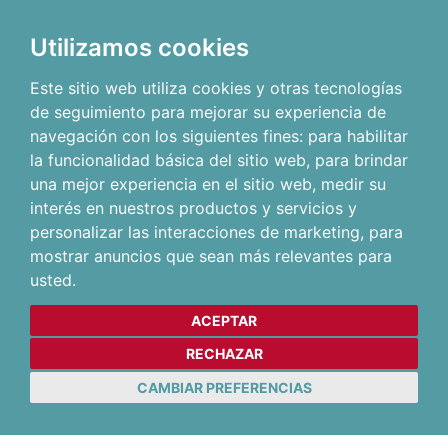
Utilizamos cookies
Este sitio web utiliza cookies y otras tecnologías
de seguimiento para mejorar su experiencia de
navegación con los siguientes fines:
para habilitar
la funcionalidad básica del sitio web
,
para brindar
una mejor experiencia en el sitio web
,
medir su
interés en nuestros productos y servicios y
personalizar las interacciones de marketing
,
para
mostrar anuncios que sean más relevantes para
usted
.
ACEPTAR
RECHAZAR
CAMBIAR PREFERENCIAS