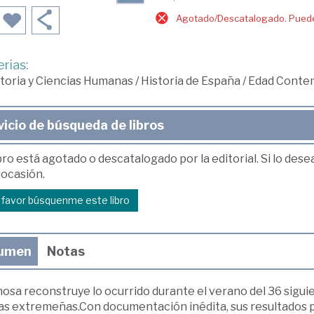
Agotado/Descatalogado. Puede 
rias:
toria y Ciencias Humanas
/
Historia de España
/
Edad Conte
vicio de búsqueda de libros
bro está agotado o descatalogado por la editorial. Si lo des
 ocasión.
r favor búsquenme este libro
umen
Notas
osa reconstruye lo ocurrido durante el verano del 36 siguie
ras extremeñas.Con documentación inédita, sus resultados