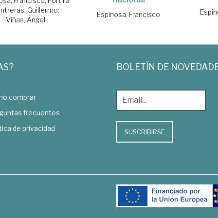
osa, Francisco
;
Portilla
ntreras, Guillermo
;
Espin
Espinosa, Francisco
Viñas, Ángel
AS?
BOLETÍN DE NOVEDAD
o comprar
guntas frecuentes
tica de privacidad
SUSCRIBIRSE