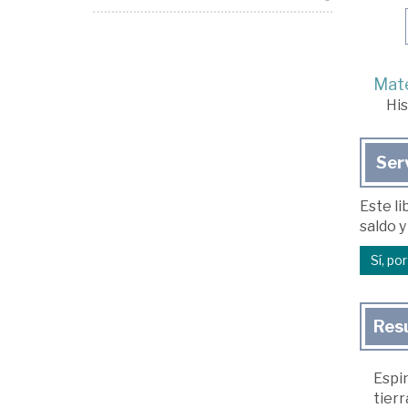
Mate
His
Ser
Este li
saldo y
Sí, po
Res
Espin
tier