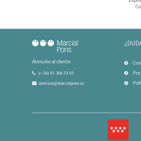
Espin
Co
¿DUD
Atención al cliente
Com
Pre
(+34) 91 304 33 03
Polí
atencion@marcialpons.es