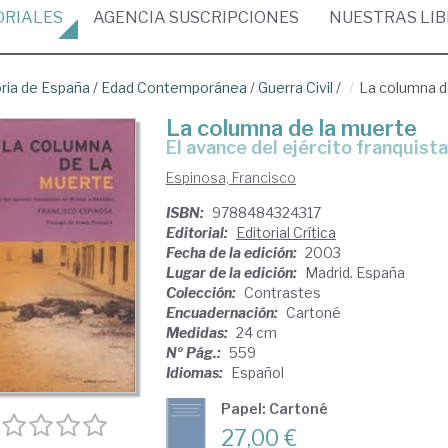
ORIALES
AGENCIA
SUSCRIPCIONES
NUESTRAS
LI
oria de España
/
Edad Contemporánea
/
Guerra Civil
/
La columna d
La columna de la muerte
el avance del ejército franquist
Espinosa, Francisco
ISBN:
9788484324317
Editorial:
Editorial Crítica
Fecha de la edición:
2003
Lugar de la edición:
Madrid. España
Colección:
Contrastes
Encuadernación:
Cartoné
Medidas:
24 cm
Nº Pág.:
559
Idiomas:
Español
Papel: Cartoné
27,00 €