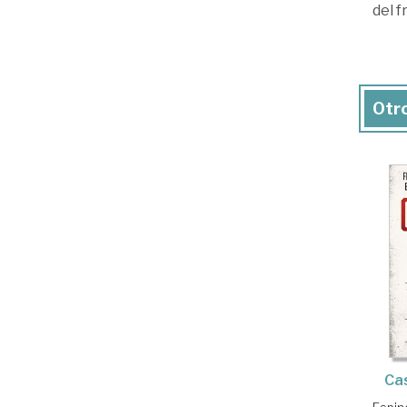
del 
Otro
Cas