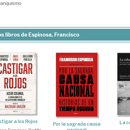
franquismo
s libros de Espinosa, Francisco
tigar a los Rojos
La c
Por la sagrada causa
nacional