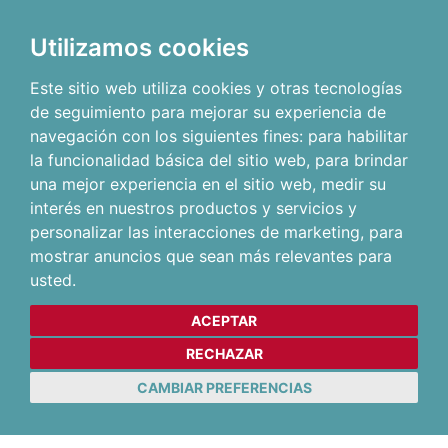
Utilizamos cookies
Este sitio web utiliza cookies y otras tecnologías
de seguimiento para mejorar su experiencia de
navegación con los siguientes fines:
para habilitar
la funcionalidad básica del sitio web
,
para brindar
una mejor experiencia en el sitio web
,
medir su
interés en nuestros productos y servicios y
personalizar las interacciones de marketing
,
para
mostrar anuncios que sean más relevantes para
usted
.
ACEPTAR
RECHAZAR
CAMBIAR PREFERENCIAS