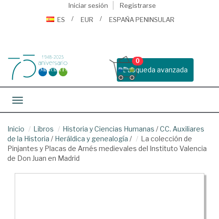
Iniciar sesión
Registrarse
ES
EUR
ESPAÑA PENINSULAR
0
Busqueda avanzada
Toggle navigation
Inicio
Libros
Historia y Ciencias Humanas
/
CC. Auxiliares
de la Historia
/
Heráldica y genealogía
/
La colección de
Pinjantes y Placas de Arnés medievales del Instituto Valencia
de Don Juan en Madrid