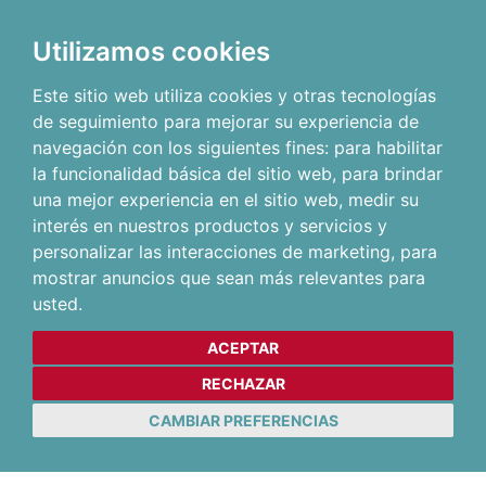
Utilizamos cookies
Este sitio web utiliza cookies y otras tecnologías
de seguimiento para mejorar su experiencia de
navegación con los siguientes fines:
para habilitar
la funcionalidad básica del sitio web
,
para brindar
una mejor experiencia en el sitio web
,
medir su
interés en nuestros productos y servicios y
personalizar las interacciones de marketing
,
para
mostrar anuncios que sean más relevantes para
usted
.
ACEPTAR
RECHAZAR
CAMBIAR PREFERENCIAS