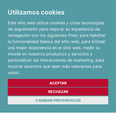
Utilizamos cookies
Este sitio web utiliza cookies y otras tecnologías
de seguimiento para mejorar su experiencia de
navegación con los siguientes fines:
para habilitar
la funcionalidad básica del sitio web
,
para brindar
una mejor experiencia en el sitio web
,
medir su
interés en nuestros productos y servicios y
personalizar las interacciones de marketing
,
para
mostrar anuncios que sean más relevantes para
usted
.
ACEPTAR
RECHAZAR
CAMBIAR PREFERENCIAS