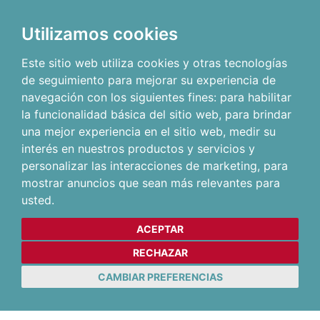
Utilizamos cookies
Este sitio web utiliza cookies y otras tecnologías
de seguimiento para mejorar su experiencia de
navegación con los siguientes fines:
para habilitar
la funcionalidad básica del sitio web
,
para brindar
una mejor experiencia en el sitio web
,
medir su
interés en nuestros productos y servicios y
personalizar las interacciones de marketing
,
para
mostrar anuncios que sean más relevantes para
usted
.
ACEPTAR
RECHAZAR
CAMBIAR PREFERENCIAS