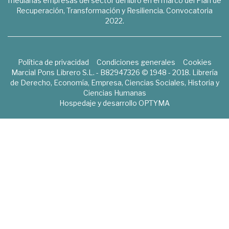
medianas empresas del sector del libro en el marco del Plan de
Recuperación, Transformación y Resiliencia. Convocatoria
2022.
Política de privacidad
Condiciones generales
Cookies
Marcial Pons Librero S.L. - B82947326 © 1948 - 2018. Librería
de Derecho, Economía, Empresa, Ciencias Sociales, Historia y
Ciencias Humanas
Hospedaje y desarrollo
OPTYMA