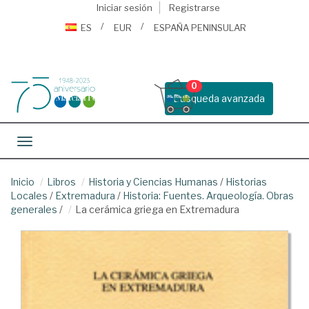
Iniciar sesión
Registrarse
ES
EUR
ESPAÑA PENINSULAR
0
Busqueda avanzada
Toggle navigation
Inicio
Libros
Historia y Ciencias Humanas
/
Historias
Locales
/
Extremadura
/
Historia: Fuentes. Arqueología. Obras
generales
/
La cerámica griega en Extremadura