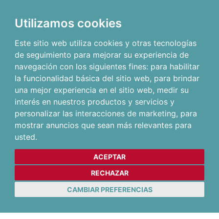
Utilizamos cookies
Este sitio web utiliza cookies y otras tecnologías
de seguimiento para mejorar su experiencia de
navegación con los siguientes fines:
para habilitar
la funcionalidad básica del sitio web
,
para brindar
una mejor experiencia en el sitio web
,
medir su
interés en nuestros productos y servicios y
personalizar las interacciones de marketing
,
para
mostrar anuncios que sean más relevantes para
usted
.
ACEPTAR
RECHAZAR
CAMBIAR PREFERENCIAS