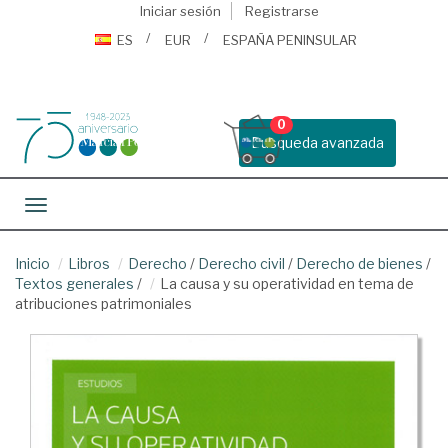
Iniciar sesión
Registrarse
ES
EUR
ESPAÑA PENINSULAR
0
Busqueda avanzada
Toggle navigation
Inicio
Libros
Derecho
/
Derecho civil
/
Derecho de bienes
/
Textos generales
/
La causa y su operatividad en tema de
atribuciones patrimoniales