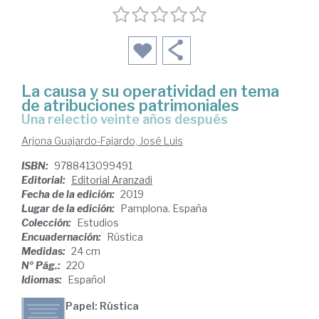
La causa y su operatividad en tema
de atribuciones patrimoniales
una relectio veinte años después
Arjona Guajardo-Fajardo, José Luis
ISBN:
9788413099491
Editorial:
Editorial Aranzadi
Fecha de la edición:
2019
Lugar de la edición:
Pamplona. España
Colección:
Estudios
Encuadernación:
Rústica
Medidas:
24 cm
Nº Pág.:
220
Idiomas:
Español
Papel: Rústica