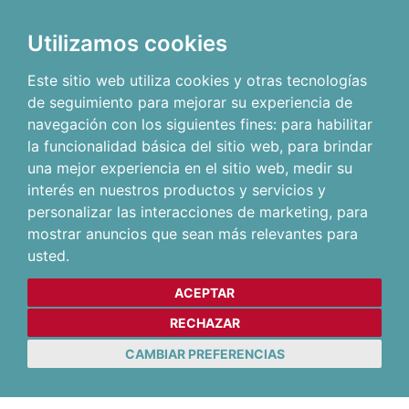
Utilizamos cookies
Este sitio web utiliza cookies y otras tecnologías
de seguimiento para mejorar su experiencia de
navegación con los siguientes fines:
para habilitar
la funcionalidad básica del sitio web
,
para brindar
una mejor experiencia en el sitio web
,
medir su
interés en nuestros productos y servicios y
personalizar las interacciones de marketing
,
para
mostrar anuncios que sean más relevantes para
usted
.
ACEPTAR
RECHAZAR
CAMBIAR PREFERENCIAS