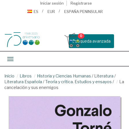
Iniciar sesión
Registrarse
ES
EUR
ESPAÑA PENINSULAR
0
Busqueda avanzada
Toggle navigation
Inicio
Libros
Historia y Ciencias Humanas
/
Literatura
/
Literatura Española
/
Teoría y crítica. Estudios y ensayos
/
La
cancelación y sus enemigos