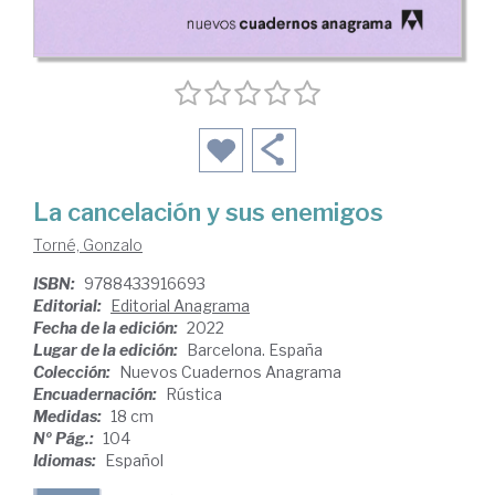
La cancelación y sus enemigos
Torné, Gonzalo
ISBN:
9788433916693
Editorial:
Editorial Anagrama
Fecha de la edición:
2022
Lugar de la edición:
Barcelona. España
Colección:
Nuevos Cuadernos Anagrama
Encuadernación:
Rústica
Medidas:
18 cm
Nº Pág.:
104
Idiomas:
Español