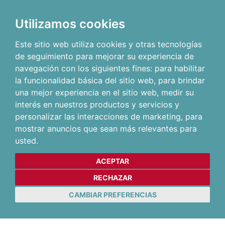
Utilizamos cookies
Este sitio web utiliza cookies y otras tecnologías
de seguimiento para mejorar su experiencia de
navegación con los siguientes fines:
para habilitar
la funcionalidad básica del sitio web
,
para brindar
una mejor experiencia en el sitio web
,
medir su
interés en nuestros productos y servicios y
personalizar las interacciones de marketing
,
para
mostrar anuncios que sean más relevantes para
usted
.
ACEPTAR
RECHAZAR
CAMBIAR PREFERENCIAS