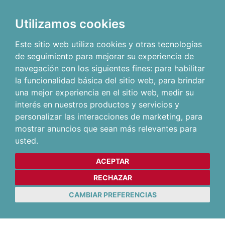
Utilizamos cookies
Este sitio web utiliza cookies y otras tecnologías
de seguimiento para mejorar su experiencia de
navegación con los siguientes fines:
para habilitar
la funcionalidad básica del sitio web
,
para brindar
una mejor experiencia en el sitio web
,
medir su
interés en nuestros productos y servicios y
personalizar las interacciones de marketing
,
para
mostrar anuncios que sean más relevantes para
usted
.
ACEPTAR
RECHAZAR
CAMBIAR PREFERENCIAS