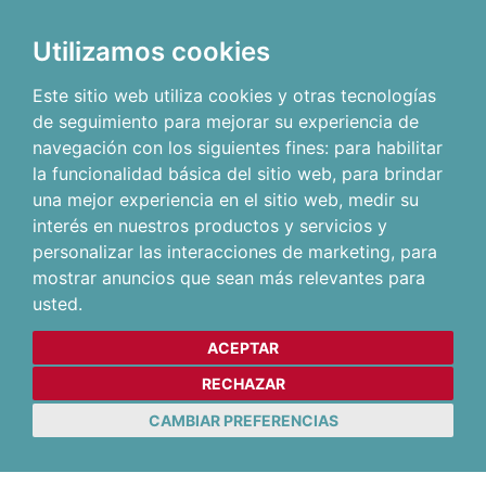
Utilizamos cookies
Este sitio web utiliza cookies y otras tecnologías
de seguimiento para mejorar su experiencia de
navegación con los siguientes fines:
para habilitar
la funcionalidad básica del sitio web
,
para brindar
una mejor experiencia en el sitio web
,
medir su
interés en nuestros productos y servicios y
personalizar las interacciones de marketing
,
para
mostrar anuncios que sean más relevantes para
usted
.
ACEPTAR
RECHAZAR
CAMBIAR PREFERENCIAS