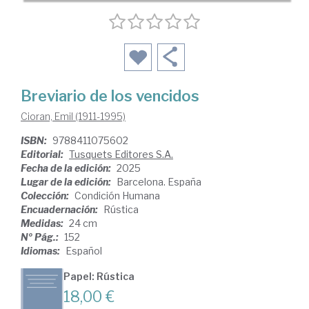
Breviario de los vencidos
Cioran, Emil (1911-1995)
ISBN:
9788411075602
Editorial:
Tusquets Editores S.A.
Fecha de la edición:
2025
Lugar de la edición:
Barcelona. España
Colección:
Condición Humana
Encuadernación:
Rústica
Medidas:
24 cm
Nº Pág.:
152
Idiomas:
Español
Papel: Rústica
18,00 €