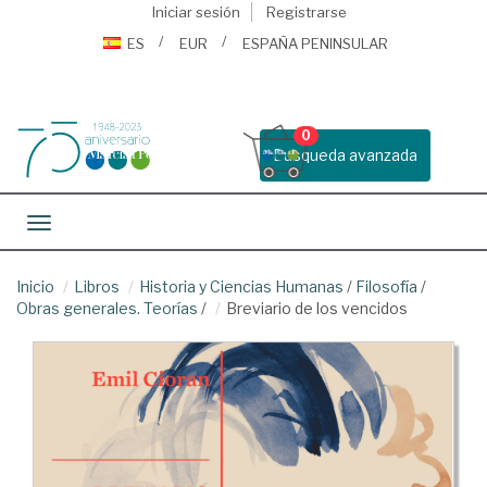
Iniciar sesión
Registrarse
ES
EUR
ESPAÑA PENINSULAR
0
Busqueda avanzada
Toggle navigation
Inicio
Libros
Historia y Ciencias Humanas
/
Filosofía
/
Obras generales. Teorías
/
Breviario de los vencidos