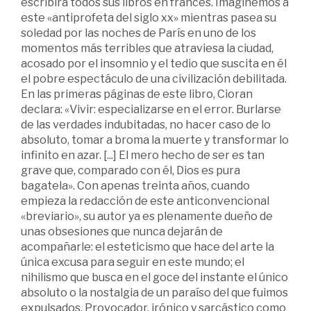
escribirá todos sus libros en francés. Imaginemos a
este «antiprofeta del siglo xx» mientras pasea su
soledad por las noches de París en uno de los
momentos más terribles que atraviesa la ciudad,
acosado por el insomnio y el tedio que suscita en él
el pobre espectáculo de una civilización debilitada.
En las primeras páginas de este libro, Cioran
declara: «Vivir: especializarse en el error. Burlarse
de las verdades indubitadas, no hacer caso de lo
absoluto, tomar a broma la muerte y transformar lo
infinito en azar. [...] El mero hecho de ser es tan
grave que, comparado con él, Dios es pura
bagatela». Con apenas treinta años, cuando
empieza la redacción de este anticonvencional
«breviario», su autor ya es plenamente dueño de
unas obsesiones que nunca dejarán de
acompañarle: el esteticismo que hace del arte la
única excusa para seguir en este mundo; el
nihilismo que busca en el goce del instante el único
absoluto o la nostalgia de un paraíso del que fuimos
expulsados. Provocador, irónico y sarcástico como