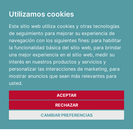
Utilizamos cookies
Este sitio web utiliza cookies y otras tecnologías
de seguimiento para mejorar su experiencia de
navegación con los siguientes fines:
para habilitar
la funcionalidad básica del sitio web
,
para brindar
una mejor experiencia en el sitio web
,
medir su
interés en nuestros productos y servicios y
personalizar las interacciones de marketing
,
para
mostrar anuncios que sean más relevantes para
usted
.
ACEPTAR
RECHAZAR
CAMBIAR PREFERENCIAS