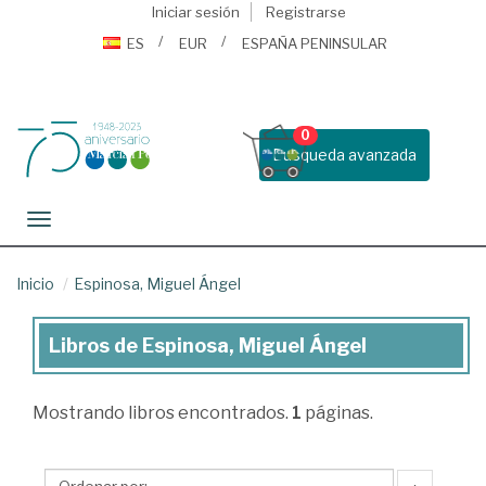
Iniciar sesión
Registrarse
ES
EUR
ESPAÑA PENINSULAR
0
Busqueda avanzada
Toggle navigation
Inicio
Espinosa, Miguel Ángel
Libros de Espinosa, Miguel Ángel
Libros
de
Mostrando
libros encontrados.
1
páginas.
Espinosa,
Miguel