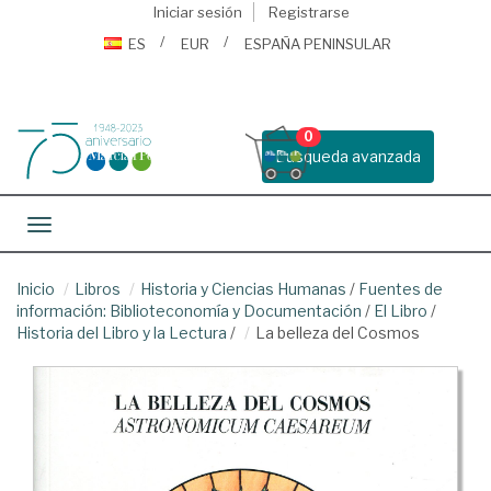
Iniciar sesión
Registrarse
ES
EUR
ESPAÑA PENINSULAR
0
Busqueda avanzada
Toggle navigation
Inicio
Libros
Historia y Ciencias Humanas
/
Fuentes de
información: Biblioteconomía y Documentación
/
El Libro
/
Historia del Libro y la Lectura
/
La belleza del Cosmos