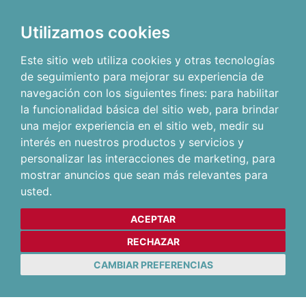
Utilizamos cookies
Este sitio web utiliza cookies y otras tecnologías
de seguimiento para mejorar su experiencia de
navegación con los siguientes fines:
para habilitar
la funcionalidad básica del sitio web
,
para brindar
una mejor experiencia en el sitio web
,
medir su
interés en nuestros productos y servicios y
personalizar las interacciones de marketing
,
para
mostrar anuncios que sean más relevantes para
usted
.
ACEPTAR
RECHAZAR
CAMBIAR PREFERENCIAS