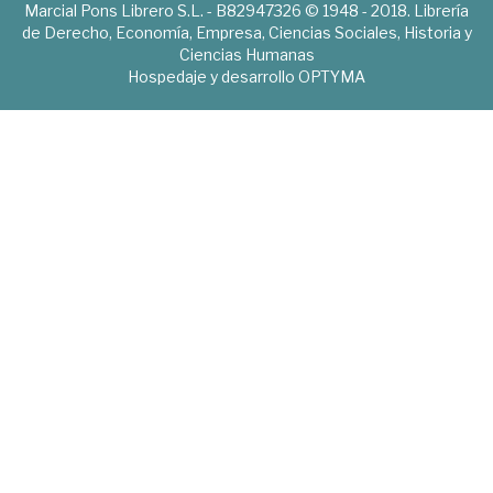
Marcial Pons Librero S.L. - B82947326 © 1948 - 2018. Librería
de Derecho, Economía, Empresa, Ciencias Sociales, Historia y
Ciencias Humanas
Hospedaje y desarrollo
OPTYMA