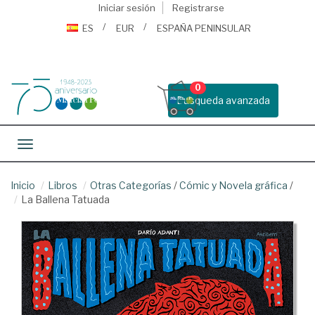
Iniciar sesión
Registrarse
ES
EUR
ESPAÑA PENINSULAR
0
Busqueda avanzada
Toggle navigation
Inicio
Libros
Otras Categorías
/
Cómic y Novela gráfica
/
La Ballena Tatuada