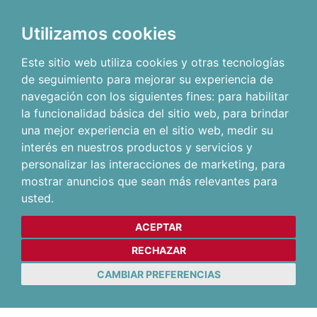
Utilizamos cookies
Este sitio web utiliza cookies y otras tecnologías
de seguimiento para mejorar su experiencia de
navegación con los siguientes fines:
para habilitar
la funcionalidad básica del sitio web
,
para brindar
una mejor experiencia en el sitio web
,
medir su
interés en nuestros productos y servicios y
personalizar las interacciones de marketing
,
para
mostrar anuncios que sean más relevantes para
usted
.
ACEPTAR
RECHAZAR
CAMBIAR PREFERENCIAS