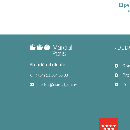
El p
¿DUD
Atención al cliente
Com
Pre
(+34) 91 304 33 03
Polí
atencion@marcialpons.es