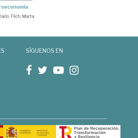
roeconomía
Darío
;
Flich, Marta
ES
SÍGUENOS EN