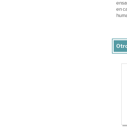
ensa
en ca
human
Otro