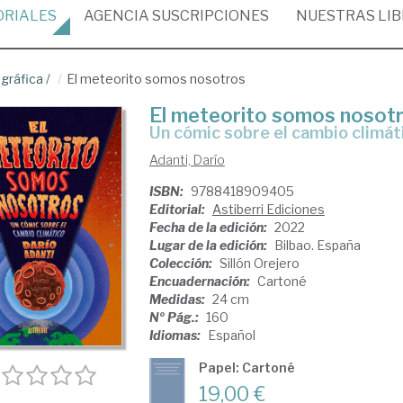
ORIALES
AGENCIA
SUSCRIPCIONES
NUESTRAS
LI
gráfica
/
El meteorito somos nosotros
El meteorito somos nosot
un cómic sobre el cambio climát
Adanti, Darío
ISBN:
9788418909405
Editorial:
Astiberri Ediciones
Fecha de la edición:
2022
Lugar de la edición:
Bilbao. España
Colección:
Sillón Orejero
Encuadernación:
Cartoné
Medidas:
24 cm
Nº Pág.:
160
Idiomas:
Español
Papel: Cartoné
19,00 €