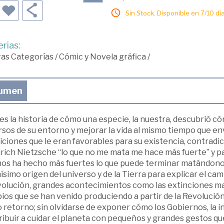
Sin Stock. Disponible en 7/10 día
rias:
ras Categorías
/
Cómic y Novela gráfica
/
umen
es la historia de cómo una especie, la nuestra, descubrió 
rsos de su entorno y mejorar la vida al mismo tiempo que e
ciones que le eran favorables para su existencia, contradic
rich Nietzsche “lo que no me mata me hace más fuerte” y pa
os ha hecho más fuertes lo que puede terminar matándonos. A
simo origen del universo y de la Tierra para explicar el ca
volución, grandes acontecimientos como las extinciones mas
os que se han venido produciendo a partir de la Revolución 
 retorno; sin olvidarse de exponer cómo los Gobiernos, la 
ibuir a cuidar el planeta con pequeños y grandes gestos que