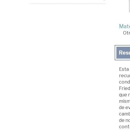
Mate
Ot
Res
Esta 
recu
condi
Fried
que n
mismí
de e
cambi
de no
contr