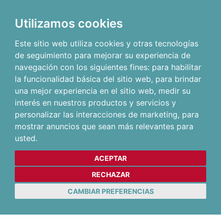
Utilizamos cookies
Este sitio web utiliza cookies y otras tecnologías
de seguimiento para mejorar su experiencia de
navegación con los siguientes fines:
para habilitar
la funcionalidad básica del sitio web
,
para brindar
una mejor experiencia en el sitio web
,
medir su
interés en nuestros productos y servicios y
personalizar las interacciones de marketing
,
para
mostrar anuncios que sean más relevantes para
usted
.
ACEPTAR
RECHAZAR
CAMBIAR PREFERENCIAS