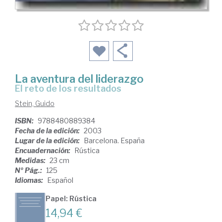
La aventura del liderazgo
el reto de los resultados
Stein, Guido
ISBN:
9788480889384
Fecha de la edición:
2003
Lugar de la edición:
Barcelona. España
Encuadernación:
Rústica
Medidas:
23 cm
Nº Pág.:
125
Idiomas:
Español
Papel: Rústica
14,94 €