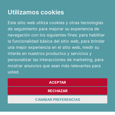
Utilizamos cookies
Este sitio web utiliza cookies y otras tecnologías
de seguimiento para mejorar su experiencia de
navegación con los siguientes fines:
para habilitar
la funcionalidad básica del sitio web
,
para brindar
una mejor experiencia en el sitio web
,
medir su
interés en nuestros productos y servicios y
personalizar las interacciones de marketing
,
para
mostrar anuncios que sean más relevantes para
usted
.
ACEPTAR
RECHAZAR
CAMBIAR PREFERENCIAS