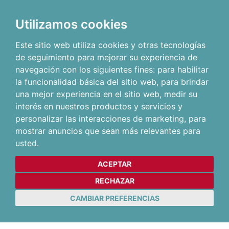
Utilizamos cookies
Este sitio web utiliza cookies y otras tecnologías
de seguimiento para mejorar su experiencia de
navegación con los siguientes fines:
para habilitar
la funcionalidad básica del sitio web
,
para brindar
una mejor experiencia en el sitio web
,
medir su
interés en nuestros productos y servicios y
personalizar las interacciones de marketing
,
para
mostrar anuncios que sean más relevantes para
usted
.
ACEPTAR
RECHAZAR
CAMBIAR PREFERENCIAS