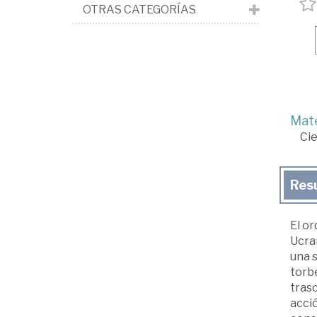
OTRAS CATEGORÍAS
Mate
Cie
Res
El or
Ucran
una 
torbe
trasc
acció