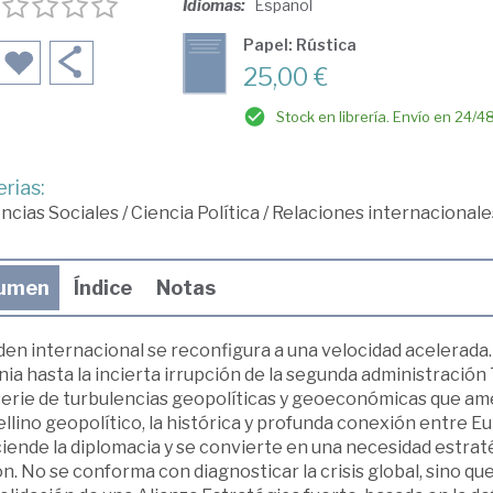
Idiomas:
Español
Papel: Rústica
25,00 €
Stock en librería. Envío en 24/4
rias:
ncias Sociales
/
Ciencia Política
/
Relaciones internacionale
umen
Índice
Notas
den internacional se reconfigura a una velocidad acelerada
ia hasta la incierta irrupción de la segunda administración 
serie de turbulencias geopolíticas y geoeconómicas que amen
llino geopolítico, la histórica y profunda conexión entre Eu
iende la diplomacia y se convierte en una necesidad estraté
n. No se conforma con diagnosticar la crisis global, sino q