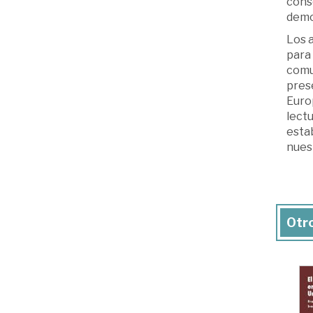
conso
demo
Los 
para 
comu
pres
Europ
lect
estab
nues
Otro