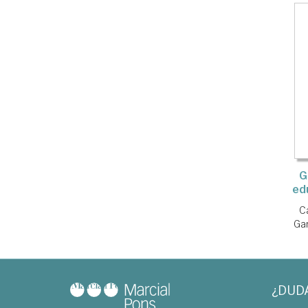
G
ed
C
Ga
¿DUD