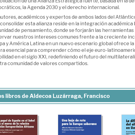
lidación de una Alianza Estratégica fuerte, basada en la de
cráticos, la Agenda 2030 y el derecho internacional.
autores, académicos y expertos de ambos lados del Atlántic
consolidar esta alianza reside en la integración académica b
nidad de pensamiento, donde se forjarán las herramientas i
ervar nuestros intereses comunes frente a la creciente inc
a y América Latina en un nuevo escenario global ofrece la 
ura esencial para comprender cómo el eje euro-latinoameric
ilidad en el siglo XXI, redefiniendo el futuro del multilater
tra comunidad de valores compartidos.
s libros de Aldecoa Luzárraga, Francisco