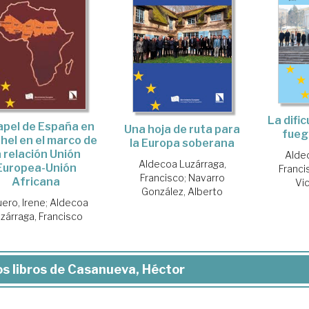
La dific
papel de España en
Una hoja de ruta para
fueg
ahel en el marco de
la Europa soberana
a relación Unión
Aldec
Aldecoa Luzárraga,
Europea-Unión
Franci
Francisco
;
Navarro
Africana
Vi
González, Alberto
ero, Irene
;
Aldecoa
zárraga, Francisco
s libros de Casanueva, Héctor