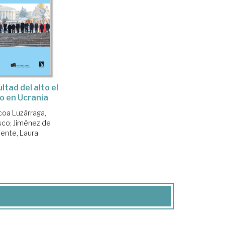
ultad del alto el
o en Ucrania
oa Luzárraga,
sco
;
Jiménez de
cente, Laura