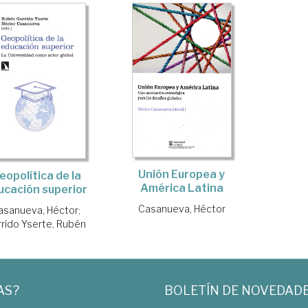
Unión Europea y
eopolítica de la
América Latina
ucación superior
Casanueva, Héctor
asanueva, Héctor
;
rrido Yserte, Rubén
AS?
BOLETÍN DE NOVEDAD