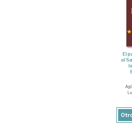
El 
el S
l
Agü
Lu
Otro