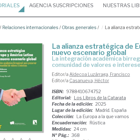
ORIALES
AGENCIA
SUSCRIPCIONES
NUESTRAS
LI
/
Relaciones internacionales
/
Obras generales
/
La alianza estra
La alianza estratégica de 
nuevo escenario global
La integración académica birregional para preservar nuestra
comunidad de valores e interes
Editor/a
Aldecoa Luzárraga, Francisco
Editor/a
Casanueva, Héctor
ISBN:
9788410674752
Editorial:
Los Libros de la Catarata
Fecha de la edición:
2025
Lugar de la edición:
Madrid. España
Colección:
La Europa a la que vamos
Encuadernación:
Rústica
Medidas:
24 cm
Nº Pág.:
368