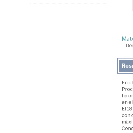
Mate
De
Res
En el
Proce
ha or
en el
El 18
con o
máxim
Concr