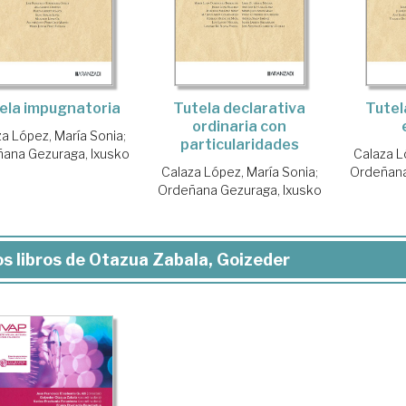
ela impugnatoria
Tutela declarativa
Tutel
ordinaria con
a López, María Sonia
;
particularidades
ana Gezuraga, Ixusko
Calaza L
Calaza López, María Sonia
;
Ordeñana
Ordeñana Gezuraga, Ixusko
s libros de Otazua Zabala, Goizeder