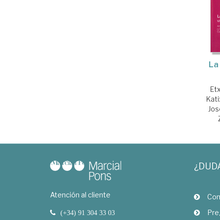
La
Et
Kati
Jos
¿DUD
Atención al cliente
Com
Pre
(+34) 91 304 33 03