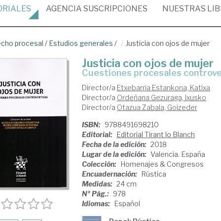
ORIALES
AGENCIA
SUSCRIPCIONES
NUESTRAS
LI
cho procesal
/
Estudios generales
/
Justicia con ojos de mujer
Justicia con ojos de mujer
cuestiones procesales controv
Director/a
Etxebarria Estankona, Katixa
Director/a
Ordeñana Gezuraga, Ixusko
Director/a
Otazua Zabala, Goizeder
ISBN:
9788491698210
Editorial:
Editorial Tirant lo Blanch
Fecha de la edición:
2018
Lugar de la edición:
Valencia. España
Colección:
Homenajes & Congresos
Encuadernación:
Rústica
Medidas:
24 cm
Nº Pág.:
978
Idiomas:
Español