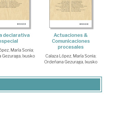
a declarativa
Actuaciones &
especial
Comunicaciones
procesales
ópez, María Sonia
;
 Gezuraga, Ixusko
Calaza López, María Sonia
;
Ordeñana Gezuraga, Ixusko