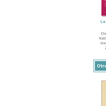
La
Et
Kati
Jos
Otro