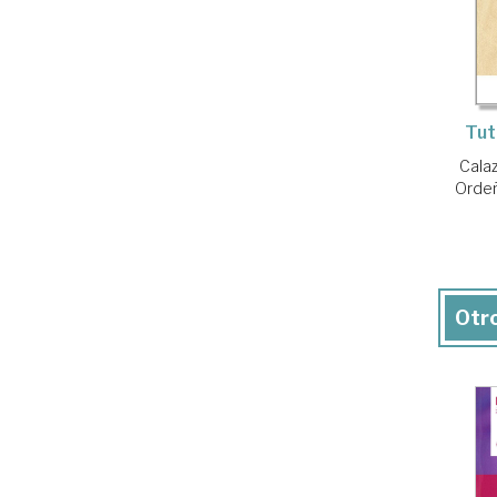
Tut
Calaz
Ordeñ
Otro