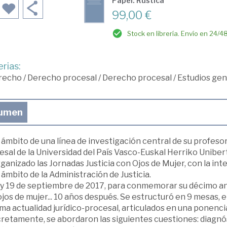
Papel: Rústica
99,00 €
Stock en librería. Envío en 24/4
rias:
recho
/
Derecho procesal
/
Derecho procesal
/
Estudios gen
umen
 ámbito de una línea de investigación central de su profesor
sal de la Universidad del País Vasco-Euskal Herriko Unibert
ganizado las Jornadas Justicia con Ojos de Mujer, con la int
 ámbito de la Administración de Justicia.
 y 19 de septiembre de 2017, para conmemorar su décimo ani
jos de mujer... 10 años después. Se estructuró en 9 mesas, 
a actualidad jurídico-procesal, articulados en una ponenci
etamente, se abordaron las siguientes cuestiones: diagnósti