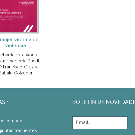
 mujer víctima de
violencia
xebarria Estankona,
xa
;
Etxeberría Guridi,
é Francisco
;
Otazua
Zabala, Goizeder
AS?
BOLETÍN DE NOVEDAD
o comprar
guntas frecuentes