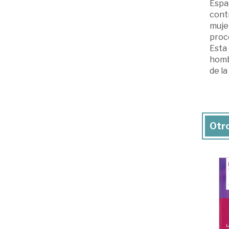
Españ
contr
mujer
proc
Esta 
hombr
de la 
Otro