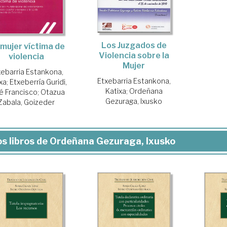
Los Juzgados de
 mujer víctima de
Violencia sobre la
violencia
Mujer
xebarria Estankona,
Etxebarria Estankona,
xa
;
Etxeberría Guridi,
Katixa
;
Ordeñana
é Francisco
;
Otazua
Gezuraga, Ixusko
Zabala, Goizeder
s libros de Ordeñana Gezuraga, Ixusko