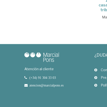
casa
tri
Ma
¿DUD
Atención al cliente
Com
Pre
(+34) 91 304 33 03
Polí
atencion@marcialpons.es