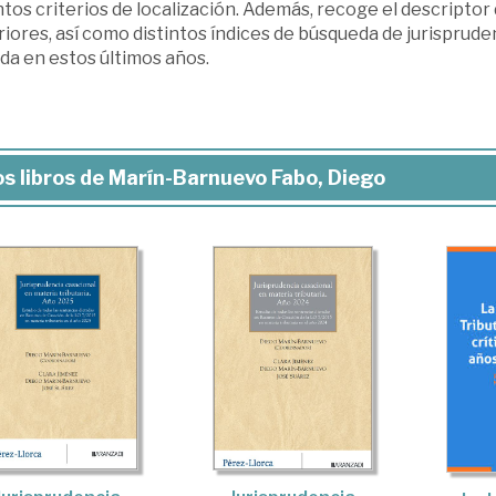
ntos criterios de localización. Además, recoge el descriptor 
iores, así como distintos índices de búsqueda de jurisprude
da en estos últimos años.
s libros de Marín-Barnuevo Fabo, Diego