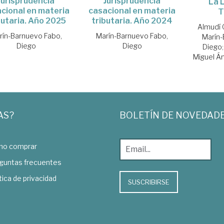
Jurisprudencia
Jurisprudencia
La 
cional en materia
casacional en materia
T
butaria. Año 2025
tributaria. Año 2024
Almudí 
rín-Barnuevo Fabo,
Marín-Barnuevo Fabo,
Marín-
Diego
Diego
Diego
Miguel Á
AS?
BOLETÍN DE NOVEDAD
o comprar
guntas frecuentes
tica de privacidad
SUSCRIBIRSE