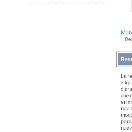
Mate
De
Res
La r
adqu
clara
que d
en ma
neces
modo 
porq
nuevo