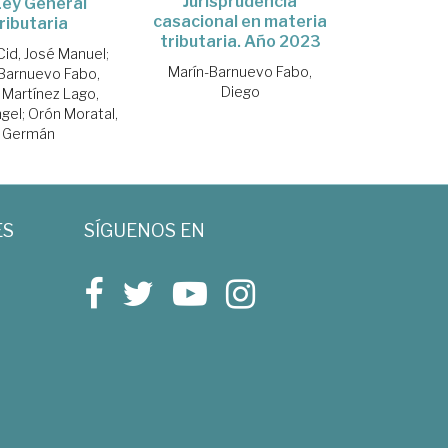
Jurisprudencia
Ley General
casacional en materia
ributaria
tributaria. Año 2023
Cid, José Manuel
;
Marín-Barnuevo Fabo,
Barnuevo Fabo,
Diego
;
Martínez Lago,
ngel
;
Orón Moratal,
Germán
ES
SÍGUENOS EN