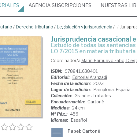
ORIALES
AGENCIA
SUSCRIPCIONES
NUESTRAS
LI
butario
/
Derecho tributario
/
Legislación y jurisprudencia
/
Jurispru
Jurisprudencia casacional e
Estudio de todas las sentencias dictadas en recurso de casación de la
LO 7/2015 en materia tributaria
Coordinador/a
Marín-Barnuevo Fabo, Dieg
ISBN:
9788411638401
Editorial:
Editorial Aranzadi
Fecha de la edición:
2023
Lugar de la edición:
Pamplona. España
Colección:
Grandes Tratados
Encuadernación:
Cartoné
Medidas:
24 cm
Nº Pág.:
456
Idiomas:
Español
Papel: Cartoné