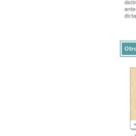
disti
anter
dicta
Otro