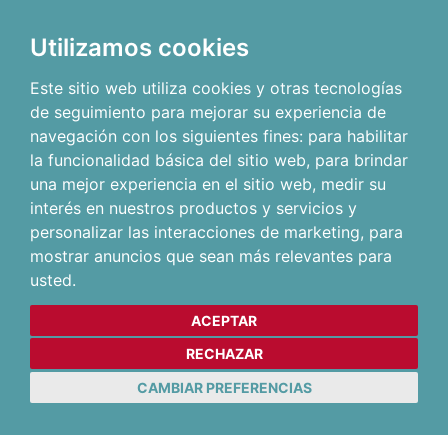
Utilizamos cookies
Este sitio web utiliza cookies y otras tecnologías
de seguimiento para mejorar su experiencia de
navegación con los siguientes fines:
para habilitar
la funcionalidad básica del sitio web
,
para brindar
una mejor experiencia en el sitio web
,
medir su
interés en nuestros productos y servicios y
personalizar las interacciones de marketing
,
para
mostrar anuncios que sean más relevantes para
usted
.
ACEPTAR
RECHAZAR
CAMBIAR PREFERENCIAS