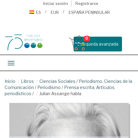
Iniciar sesión
Registrarse
ES
EUR
ESPAÑA PENINSULAR
0
Busqueda avanzada
Toggle navigation
Inicio
Libros
Ciencias Sociales
/
Periodismo. Ciencias de la
Comunicación
/
Periodismo
/
Prensa escrita. Artículos
periodísticos
/
Julian Assange habla