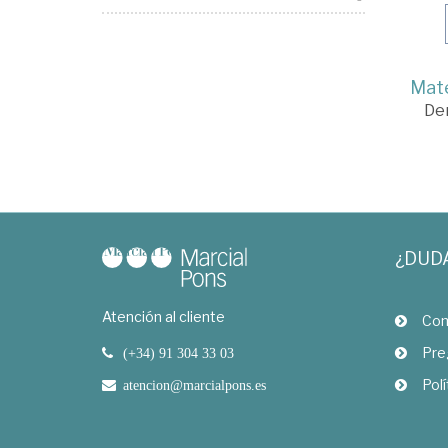
Mate
De
¿DUD
Atención al cliente
Com
Pre
(+34) 91 304 33 03
Polí
atencion@marcialpons.es