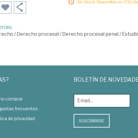
Sin Stock. Disponible en 7/10 día
rias:
recho
/
Derecho procesal
/
Derecho procesal penal
/
Estudi
AS?
BOLETÍN DE NOVEDAD
o comprar
guntas frecuentes
tica de privacidad
SUSCRIBIRSE