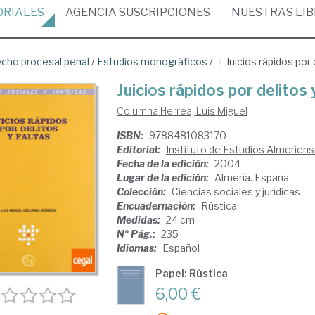
ORIALES
AGENCIA
SUSCRIPCIONES
NUESTRAS
LI
cho procesal penal
/
Estudios monográficos
/
Juicios rápidos por 
Juicios rápidos por delitos 
Columna Herrea, Luis Miguel
ISBN:
9788481083170
Editorial:
Instituto de Estudios Almerien
Fecha de la edición:
2004
Lugar de la edición:
Almería. España
Colección:
Ciencias sociales y jurídicas
Encuadernación:
Rústica
Medidas:
24 cm
Nº Pág.:
235
Idiomas:
Español
Papel: Rústica
6,00 €