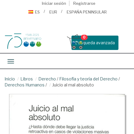
Iniciar sesión
Registrarse
ES
EUR
ESPAÑA PENINSULAR
0
Busqueda avanzada
Toggle navigation
Inicio
Libros
Derecho
/
Filosofía y teoría del Derecho
/
Derechos Humanos
/
Juicio al mal absoluto