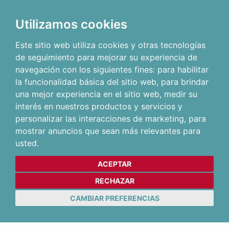
Utilizamos cookies
Este sitio web utiliza cookies y otras tecnologías
de seguimiento para mejorar su experiencia de
navegación con los siguientes fines:
para habilitar
la funcionalidad básica del sitio web
,
para brindar
una mejor experiencia en el sitio web
,
medir su
interés en nuestros productos y servicios y
personalizar las interacciones de marketing
,
para
mostrar anuncios que sean más relevantes para
usted
.
ACEPTAR
RECHAZAR
CAMBIAR PREFERENCIAS