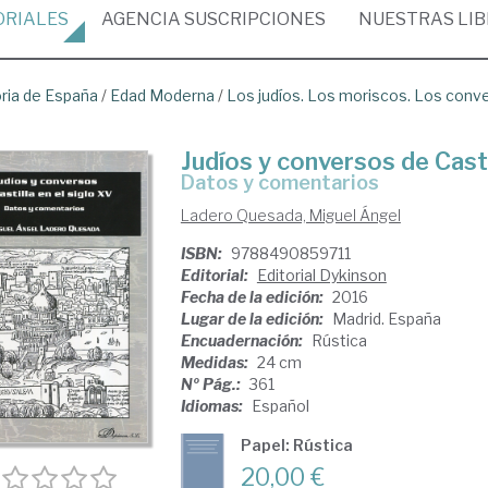
ORIALES
AGENCIA
SUSCRIPCIONES
NUESTRAS
LI
oria de España
/
Edad Moderna
/
Los judíos. Los moriscos. Los conv
Judíos y conversos de Casti
datos y comentarios
Ladero Quesada, Miguel Ángel
ISBN:
9788490859711
Editorial:
Editorial Dykinson
Fecha de la edición:
2016
Lugar de la edición:
Madrid. España
Encuadernación:
Rústica
Medidas:
24 cm
Nº Pág.:
361
Idiomas:
Español
Papel: Rústica
20,00 €