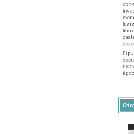
con e
inves
momen
las n
libro
caste
descu
El pu
docum
histo
época
Otro