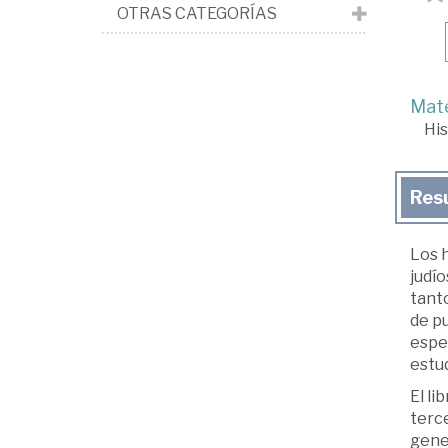
OTRAS CATEGORÍAS
Mate
His
Res
Los 
judío
tanto
de pu
espec
estud
El li
terce
gener