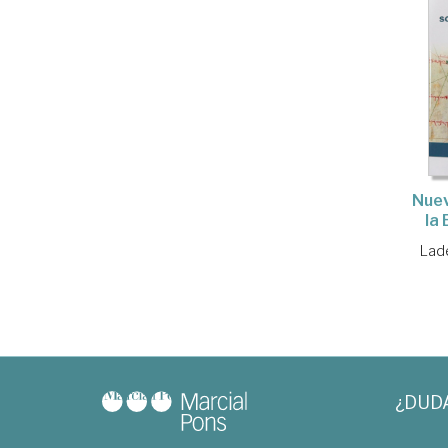
Nuev
la
Lad
¿DUD