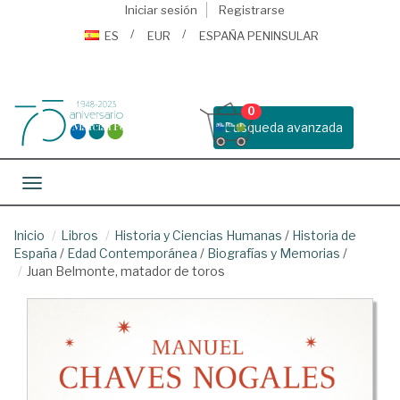
Iniciar sesión
Registrarse
ES
EUR
ESPAÑA PENINSULAR
0
Busqueda avanzada
Toggle navigation
Inicio
Libros
Historia y Ciencias Humanas
/
Historia de
España
/
Edad Contemporánea
/
Biografías y Memorias
/
Juan Belmonte, matador de toros