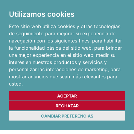
Utilizamos cookies
Este sitio web utiliza cookies y otras tecnologías
de seguimiento para mejorar su experiencia de
navegación con los siguientes fines:
para habilitar
la funcionalidad básica del sitio web
,
para brindar
una mejor experiencia en el sitio web
,
medir su
interés en nuestros productos y servicios y
personalizar las interacciones de marketing
,
para
mostrar anuncios que sean más relevantes para
usted
.
ACEPTAR
RECHAZAR
CAMBIAR PREFERENCIAS