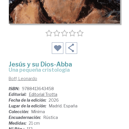
Jesús y su Dios-Abba
Una pequeña cristología
Boff, Leonardo
ISBN:
9788413643458
Editorial:
Editorial Trotta
Fecha de la edición:
2026
Lugar de la edición:
Madrid. España
Colección:
Mínima
Encuadernación:
Rústica
Medidas:
21 cm
Nº Pág.:
112