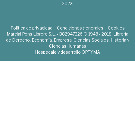
2022.
Política de privacidad
Condiciones generales
Cookies
Marcial Pons Librero S.L. - B82947326 © 1948 - 2018. Librería
de Derecho, Economía, Empresa, Ciencias Sociales, Historia y
Ciencias Humanas
Hospedaje y desarrollo
OPTYMA