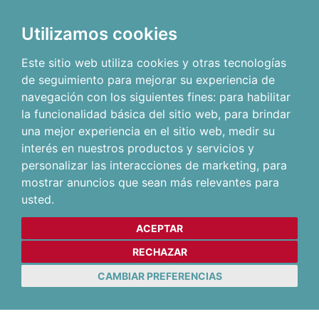
Utilizamos cookies
Este sitio web utiliza cookies y otras tecnologías
de seguimiento para mejorar su experiencia de
navegación con los siguientes fines:
para habilitar
la funcionalidad básica del sitio web
,
para brindar
una mejor experiencia en el sitio web
,
medir su
interés en nuestros productos y servicios y
personalizar las interacciones de marketing
,
para
mostrar anuncios que sean más relevantes para
usted
.
ACEPTAR
RECHAZAR
CAMBIAR PREFERENCIAS