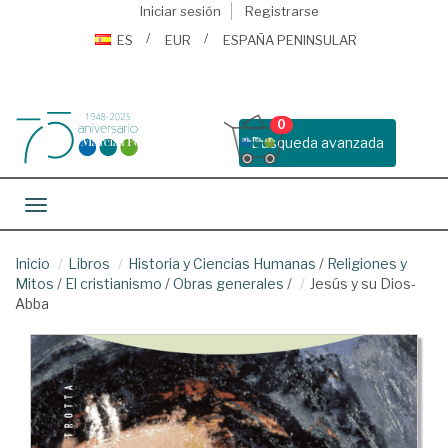
Iniciar sesión
Registrarse
ES
EUR
ESPAÑA PENINSULAR
0
Busqueda avanzada
Toggle navigation
Inicio
Libros
Historia y Ciencias Humanas
/
Religiones y
Mitos
/
El cristianismo
/
Obras generales
/
Jesús y su Dios-
Abba