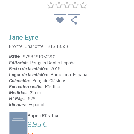
Jane Eyre
Brontë, Charlotte (1816-1855)
ISBN:
9788491052210
Editorial:
Penguin Books España
Fecha de la edición:
2016
Lugar de la edición:
Barcelona. España
Colección:
Penguin Clásicos
Encuadernación:
Rústica
Medidas:
21 cm
Nº Pág.:
629
Idiomas:
Español
Papel: Rústica
9,95 €