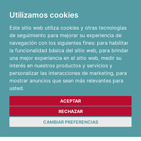
Utilizamos cookies
Este sitio web utiliza cookies y otras tecnologías
de seguimiento para mejorar su experiencia de
navegación con los siguientes fines:
para habilitar
la funcionalidad básica del sitio web
,
para brindar
una mejor experiencia en el sitio web
,
medir su
interés en nuestros productos y servicios y
personalizar las interacciones de marketing
,
para
mostrar anuncios que sean más relevantes para
usted
.
ACEPTAR
RECHAZAR
CAMBIAR PREFERENCIAS