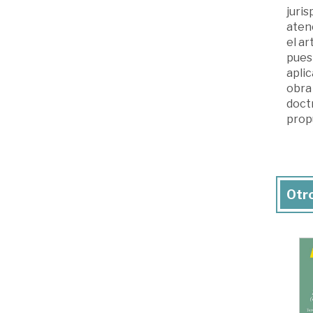
juris
atenc
el ar
pues
aplic
obra 
doctr
prop
Otro