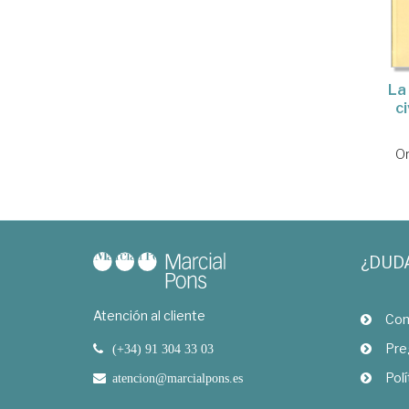
La
ci
Or
¿DUD
Atención al cliente
Com
Pre
(+34) 91 304 33 03
Polí
atencion@marcialpons.es