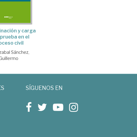
inación y carga
 prueba en el
oceso civil
abal Sánchez,
Guillermo
ES
SÍGUENOS EN