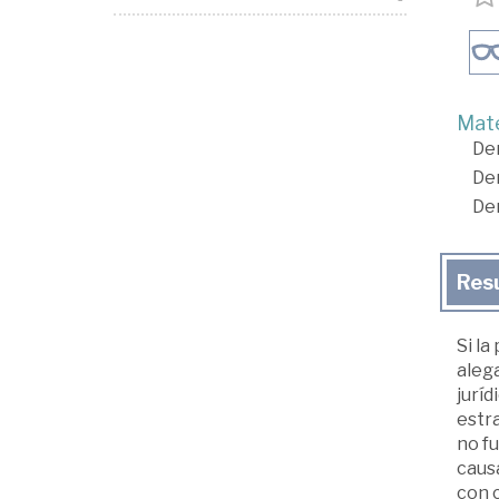
Mate
De
De
De
Res
Si l
alega
juríd
estr
no fu
caus
con c