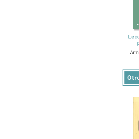
Lecc
Arm
Otro