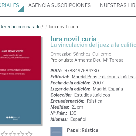
ORIALES
AGENCIA
SUSCRIPCIONES
NUESTRAS
LI
Derecho comparado
/
Iura novit curia
Iura novit curia
La vinculación del juez a la cali
Ormazabal Sánchez, Guillermo
Prologuista
Armenta Deu, Mª Teresa
ISBN:
9788497684330
Editorial:
Marcial Pons, Ediciones Jurídica
Fecha de la edición:
2007
Lugar de la edición:
Madrid. España
Colección:
Estudios Jurídicos
Encuadernación:
Rústica
Medidas:
21 cm
Nº Pág.:
135
Idiomas:
Español
Papel: Rústica