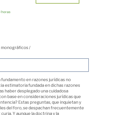
8 horas
s monográficos
/
n fundamento en razones jurídicas no
cia estimatoria fundada en dichas razones
, tras haber desplegado una cuidadosa
con base en consideraciones jurídicas que
entencia? Estas preguntas, que inquietan y
les del foro, se despachan frecuentemente
curia. Y aunque la doctrina y la