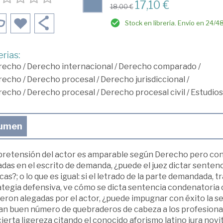
17,10 €
18,00 €
Stock en librería. Envío en 24/4
rias:
recho
/
Derecho internacional
/
Derecho comparado
/
recho
/
Derecho procesal
/
Derecho jurisdiccional
/
recho
/
Derecho procesal
/
Derecho procesal civil
/
Estudio
umen
a pretensión del actor es amparable según Derecho pero co
das en el escrito de demanda, ¿puede el juez dictar senten
icas?; o lo que es igual: si el letrado de la parte demandada
ategia defensiva, ve cómo se dicta sentencia condenatoria 
eron alegadas por el actor, ¿puede impugnar con éxito la s
an buen número de quebraderos de cabeza a los profesiona
ierta ligereza citando el conocido aforismo latino iura novit 