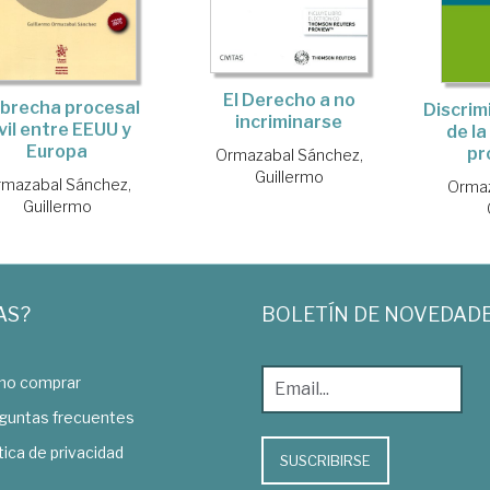
El Derecho a no
 brecha procesal
Discrim
incriminarse
vil entre EEUU y
de la
Europa
pr
Ormazabal Sánchez,
Guillermo
mazabal Sánchez,
Ormaz
Guillermo
AS?
BOLETÍN DE NOVEDAD
o comprar
guntas frecuentes
tica de privacidad
SUSCRIBIRSE