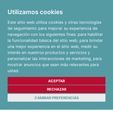
Utilizamos cookies
Este sitio web utiliza cookies y otras tecnologías
de seguimiento para mejorar su experiencia de
navegación con los siguientes fines:
para habilitar
la funcionalidad básica del sitio web
,
para brindar
una mejor experiencia en el sitio web
,
medir su
interés en nuestros productos y servicios y
personalizar las interacciones de marketing
,
para
mostrar anuncios que sean más relevantes para
usted
.
ACEPTAR
RECHAZAR
CAMBIAR PREFERENCIAS