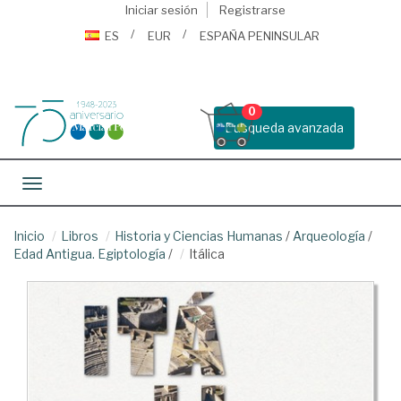
Iniciar sesión
Registrarse
ES
EUR
ESPAÑA PENINSULAR
0
Busqueda avanzada
Toggle navigation
Inicio
Libros
Historia y Ciencias Humanas
/
Arqueología
/
Edad Antigua. Egiptología
/
Itálica