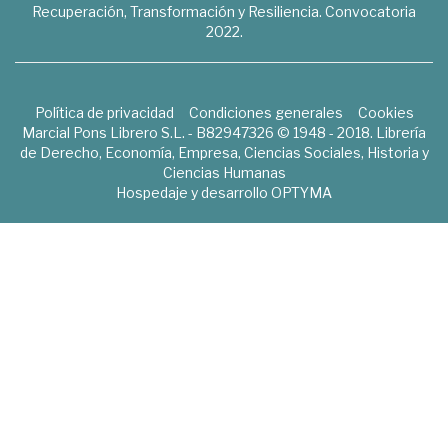
Recuperación, Transformación y Resiliencia. Convocatoria
2022.
Política de privacidad
Condiciones generales
Cookies
Marcial Pons Librero S.L. - B82947326 © 1948 - 2018. Librería
de Derecho, Economía, Empresa, Ciencias Sociales, Historia y
Ciencias Humanas
Hospedaje y desarrollo
OPTYMA