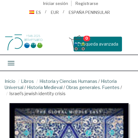
Iniciar sesión
Registrarse
ES
EUR
ESPAÑA PENINSULAR
0
Busqueda avanzada
Toggle navigation
Inicio
Libros
Historia y Ciencias Humanas
/
Historia
Universal
/
Historia Medieval
/
Obras generales. Fuentes
/
Israel's jewish identity crisis