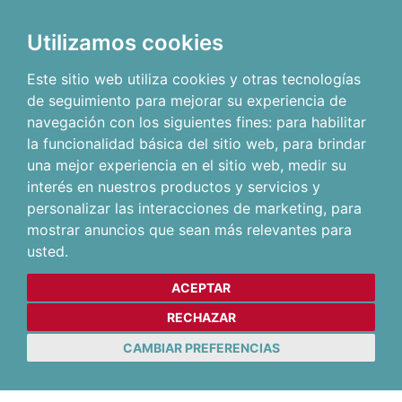
Utilizamos cookies
Este sitio web utiliza cookies y otras tecnologías
de seguimiento para mejorar su experiencia de
navegación con los siguientes fines:
para habilitar
la funcionalidad básica del sitio web
,
para brindar
una mejor experiencia en el sitio web
,
medir su
interés en nuestros productos y servicios y
personalizar las interacciones de marketing
,
para
mostrar anuncios que sean más relevantes para
usted
.
ACEPTAR
RECHAZAR
CAMBIAR PREFERENCIAS