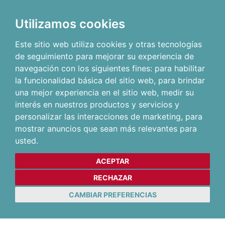
Utilizamos cookies
Este sitio web utiliza cookies y otras tecnologías
de seguimiento para mejorar su experiencia de
navegación con los siguientes fines:
para habilitar
la funcionalidad básica del sitio web
,
para brindar
una mejor experiencia en el sitio web
,
medir su
interés en nuestros productos y servicios y
personalizar las interacciones de marketing
,
para
mostrar anuncios que sean más relevantes para
usted
.
ACEPTAR
RECHAZAR
CAMBIAR PREFERENCIAS