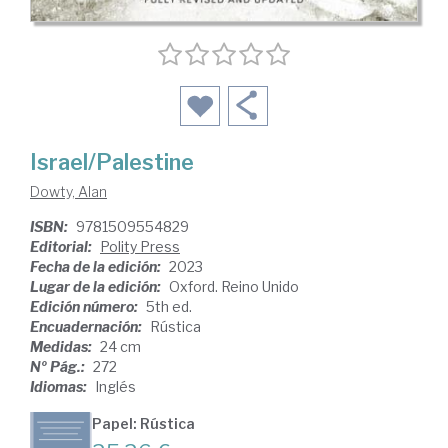
Israel/Palestine
Dowty, Alan
ISBN:
9781509554829
Editorial:
Polity Press
Fecha de la edición:
2023
Lugar de la edición:
Oxford. Reino Unido
Edición número:
5th ed.
Encuadernación:
Rústica
Medidas:
24 cm
Nº Pág.:
272
Idiomas:
Inglés
Papel: Rústica