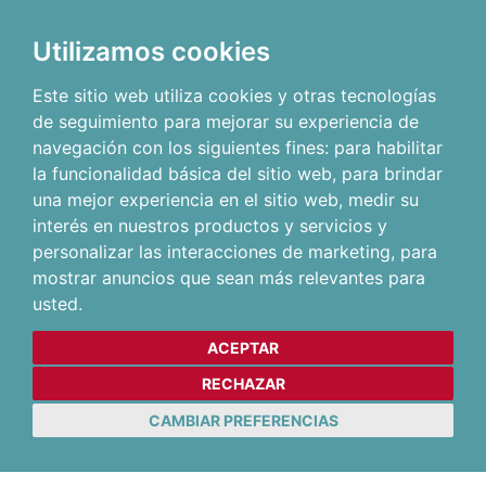
Utilizamos cookies
Este sitio web utiliza cookies y otras tecnologías
de seguimiento para mejorar su experiencia de
navegación con los siguientes fines:
para habilitar
la funcionalidad básica del sitio web
,
para brindar
una mejor experiencia en el sitio web
,
medir su
interés en nuestros productos y servicios y
personalizar las interacciones de marketing
,
para
mostrar anuncios que sean más relevantes para
usted
.
ACEPTAR
RECHAZAR
CAMBIAR PREFERENCIAS