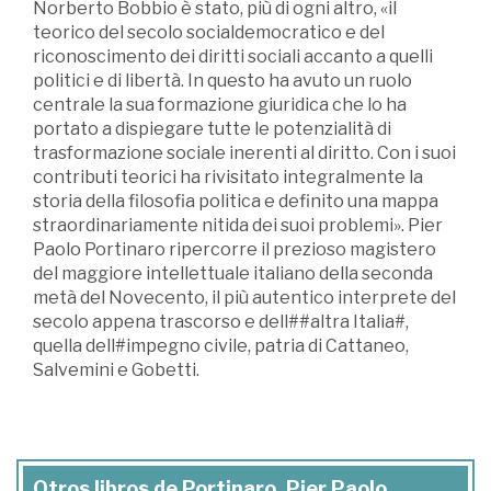
Norberto Bobbio è stato, più di ogni altro, «il
teorico del secolo socialdemocratico e del
riconoscimento dei diritti sociali accanto a quelli
politici e di libertà. In questo ha avuto un ruolo
centrale la sua formazione giuridica che lo ha
portato a dispiegare tutte le potenzialità di
trasformazione sociale inerenti al diritto. Con i suoi
contributi teorici ha rivisitato integralmente la
storia della filosofia politica e definito una mappa
straordinariamente nitida dei suoi problemi». Pier
Paolo Portinaro ripercorre il prezioso magistero
del maggiore intellettuale italiano della seconda
metà del Novecento, il più autentico interprete del
secolo appena trascorso e dell##altra Italia#,
quella dell#impegno civile, patria di Cattaneo,
Salvemini e Gobetti.
Otros libros de Portinaro, Pier Paolo