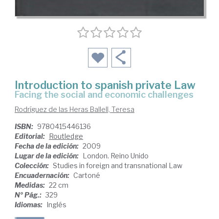
Introduction to spanish private Law
facing the social and economic challenges
Rodríguez de las Heras Ballell, Teresa
ISBN:
9780415446136
Editorial:
Routledge
Fecha de la edición:
2009
Lugar de la edición:
London. Reino Unido
Colección:
Studies in foreign and transnational Law
Encuadernación:
Cartoné
Medidas:
22 cm
Nº Pág.:
329
Idiomas:
Inglés