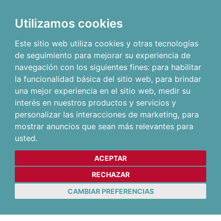
Utilizamos cookies
Este sitio web utiliza cookies y otras tecnologías
de seguimiento para mejorar su experiencia de
navegación con los siguientes fines:
para habilitar
la funcionalidad básica del sitio web
,
para brindar
una mejor experiencia en el sitio web
,
medir su
interés en nuestros productos y servicios y
personalizar las interacciones de marketing
,
para
mostrar anuncios que sean más relevantes para
usted
.
ACEPTAR
RECHAZAR
CAMBIAR PREFERENCIAS