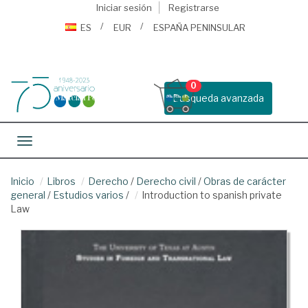
Iniciar sesión
Registrarse
ES
EUR
ESPAÑA PENINSULAR
0
Busqueda avanzada
Toggle navigation
Inicio
Libros
Derecho
/
Derecho civil
/
Obras de carácter
general
/
Estudios varios
/
Introduction to spanish private
Law