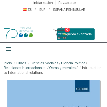
Iniciar sesión
Registrarse
ES
EUR
ESPAÑA PENINSULAR
0
Busqueda avanzada
Toggle navigation
Inicio
Libros
Ciencias Sociales
/
Ciencia Política
/
Relaciones internacionales
/
Obras generales
/
Introduction
to International relations