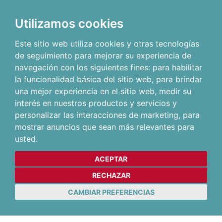
Utilizamos cookies
Este sitio web utiliza cookies y otras tecnologías
de seguimiento para mejorar su experiencia de
navegación con los siguientes fines:
para habilitar
la funcionalidad básica del sitio web
,
para brindar
una mejor experiencia en el sitio web
,
medir su
interés en nuestros productos y servicios y
personalizar las interacciones de marketing
,
para
mostrar anuncios que sean más relevantes para
usted
.
ACEPTAR
RECHAZAR
CAMBIAR PREFERENCIAS