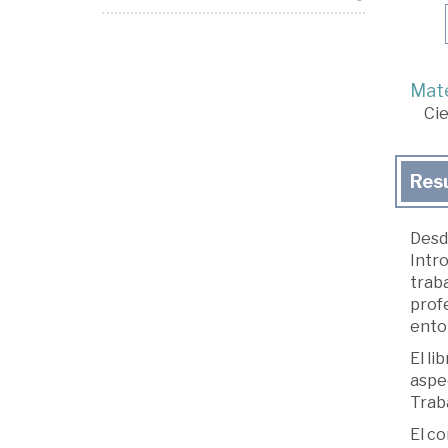
Mate
Cie
Res
Desde
Intro
traba
prof
ento
El li
aspec
Traba
El co