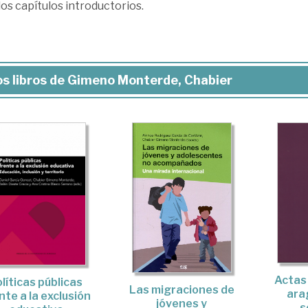
os capítulos introductorios.
s libros de Gimeno Monterde, Chabier
Actas 
líticas públicas
Las migraciones de
ara
nte a la exclusión
jóvenes y
s