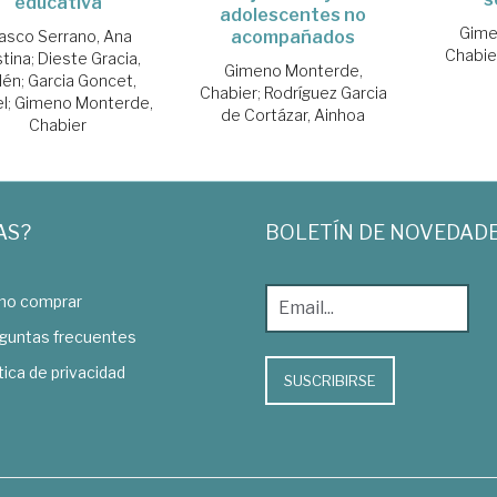
educativa
adolescentes no
Gime
asco Serrano, Ana
acompañados
Chabie
stina
;
Dieste Gracia,
Gimeno Monterde,
lén
;
Garcia Goncet,
Chabier
;
Rodríguez Garcia
el
;
Gimeno Monterde,
de Cortázar, Ainhoa
Chabier
AS?
BOLETÍN DE NOVEDAD
o comprar
guntas frecuentes
tica de privacidad
SUSCRIBIRSE