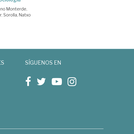
no Monterde,
r
;
Sorolla, Natxo
ES
SÍGUENOS EN