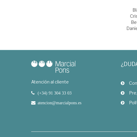
Bl
Cri
Be
Dani
¿DUD
Atención al cliente
Com
Pre
(+34) 91 304 33 03
Polí
atencion@marcialpons.es