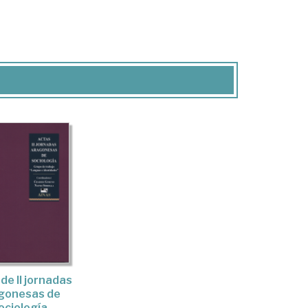
de II jornadas
gonesas de
ociología