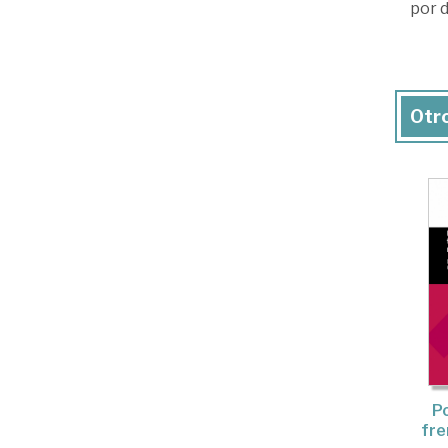
por d
Otro
Po
fre