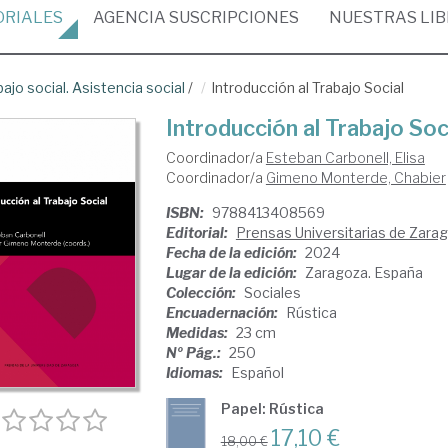
ORIALES
AGENCIA
SUSCRIPCIONES
NUESTRAS
LI
bajo social. Asistencia social
/
Introducción al Trabajo Social
Introducción al Trabajo Soc
Coordinador/a
Esteban Carbonell, Elisa
Coordinador/a
Gimeno Monterde, Chabier
ISBN:
9788413408569
Editorial:
Prensas Universitarias de Zara
Fecha de la edición:
2024
Lugar de la edición:
Zaragoza. España
Colección:
Sociales
Encuadernación:
Rústica
Medidas:
23 cm
Nº Pág.:
250
Idiomas:
Español
Papel: Rústica
17,10 €
18,00 €