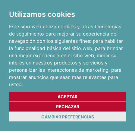
Utilizamos cookies
Este sitio web utiliza cookies y otras tecnologías
de seguimiento para mejorar su experiencia de
navegación con los siguientes fines:
para habilitar
la funcionalidad básica del sitio web
,
para brindar
una mejor experiencia en el sitio web
,
medir su
interés en nuestros productos y servicios y
personalizar las interacciones de marketing
,
para
mostrar anuncios que sean más relevantes para
usted
.
ACEPTAR
RECHAZAR
CAMBIAR PREFERENCIAS