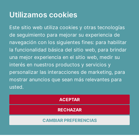
Utilizamos cookies
Este sitio web utiliza cookies y otras tecnologías
de seguimiento para mejorar su experiencia de
navegación con los siguientes fines:
para habilitar
la funcionalidad básica del sitio web
,
para brindar
una mejor experiencia en el sitio web
,
medir su
interés en nuestros productos y servicios y
personalizar las interacciones de marketing
,
para
mostrar anuncios que sean más relevantes para
usted
.
ACEPTAR
RECHAZAR
CAMBIAR PREFERENCIAS