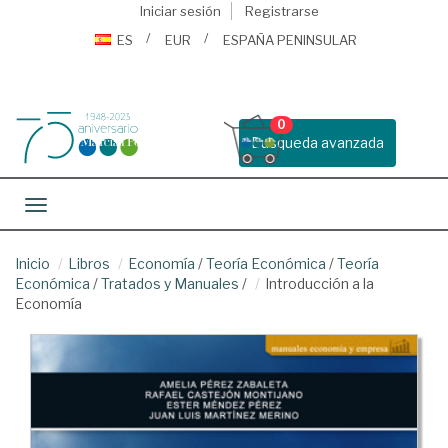
Iniciar sesión
Registrarse
ES
EUR
ESPAÑA PENINSULAR
0
Busqueda avanzada
Toggle navigation
Inicio
Libros
Economía
/
Teoría Económica
/
Teoría
Económica
/
Tratados y Manuales
/
Introducción a la
Economía